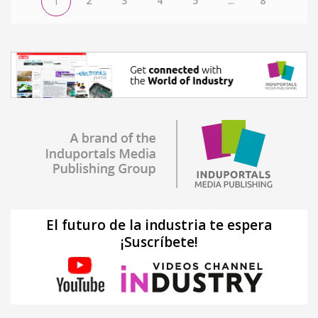
2
3
4
5
...
8
1
El futuro de la industria te espera
¡Suscríbete!