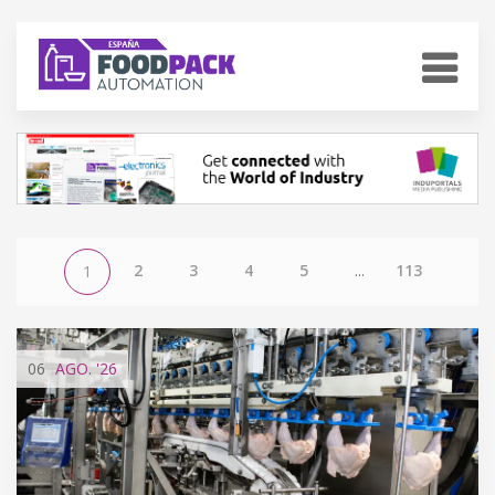
2
3
4
5
...
113
1
06
AGO.
'26