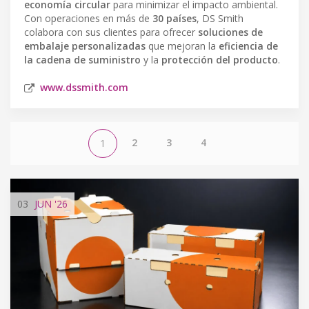
economía circular
para minimizar el impacto ambiental.
Con operaciones en más de
30 países
, DS Smith
colabora con sus clientes para ofrecer
soluciones de
embalaje personalizadas
que mejoran la
eficiencia de
la cadena de suministro
y la
protección del producto
.
www.dssmith.com
2
3
4
1
03
JUN
'26